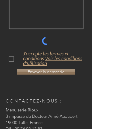
J’accepte les termes et
conditions
Voir les conditions
d'utilisation
Envoyer la demande
CONTACTEZ-NOUS :
Menuiserie Rioux
3 impasse du Docteur Aimé Audubert
19000 Tulle, France
Tél :
09 74 98 13 83